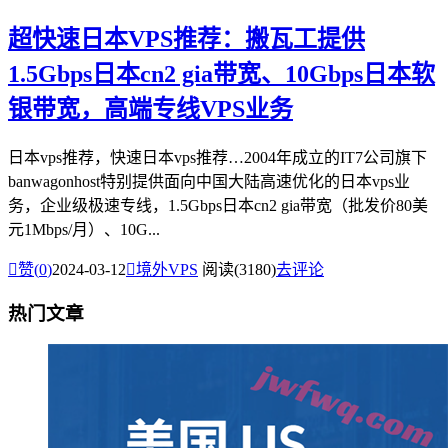
超快速日本VPS推荐：搬瓦工提供
1.5Gbps日本cn2 gia带宽、10Gbps日本软
银带宽，高端专线VPS业务
日本vps推荐，快速日本vps推荐…2004年成立的IT7公司旗下
banwagonhost特别提供面向中国大陆高速优化的日本vps业
务，企业级极速专线，1.5Gbps日本cn2 gia带宽（批发价80美
元1Mbps/月）、10G...

赞(
0
)
2024-03-12

境外VPS
阅读(3180)
去评论
热门文章