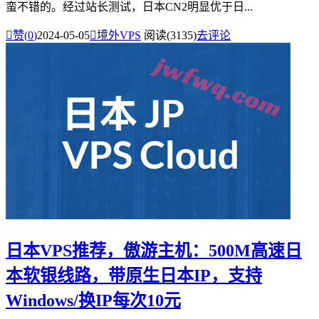
蛮不错的。经过站长测试，日本CN2明显优于日...

赞(
0
)
2024-05-05

境外VPS
阅读(3135)
去评论
日本VPS推荐，傲游主机：500M高速日
本软银线路，带原生日本IP，支持
Windows/换IP每次10元