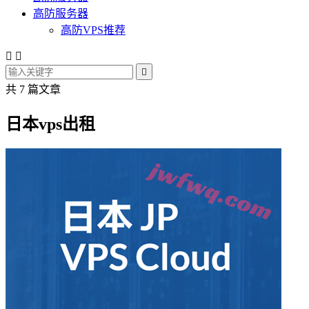
高防服务器
高防VPS推荐



共 7 篇文章
日本vps出租