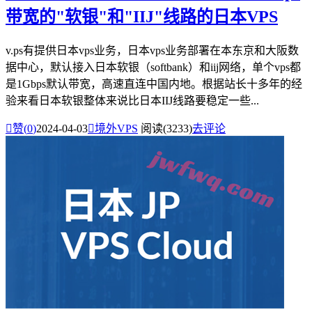
带宽的"软银"和"IIJ"线路的日本VPS
v.ps有提供日本vps业务，日本vps业务部署在本东京和大阪数
据中心，默认接入日本软银（softbank）和iij网络，单个vps都
是1Gbps默认带宽，高速直连中国内地。根据站长十多年的经
验来看日本软银整体来说比日本IIJ线路要稳定一些...

赞(
0
)
2024-04-03

境外VPS
阅读(3233)
去评论