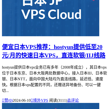
便宜日本VPS推荐：hostyun提供低至20
元/月的快速日本VPS，直连软银/IIJ线路
hostyun提供日本vps业务已有多年（2008年成立），其日本vps
位于日本东京、日本大阪两处数据中心，接入日本IIJ、日本软
银、日本NTT，面向中国大陆均为直连线路，延迟低、速度
快。根据日本vps配置的不同，还赠送异地备份、可以一键
切...

赞(
0
)
2024-06-10

境外VPS
阅读(3111)
去评论