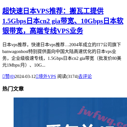
超快速日本VPS推荐：搬瓦工提供
1.5Gbps日本cn2 gia带宽、10Gbps日本软
银带宽，高端专线VPS业务
日本vps推荐，快速日本vps推荐…2004年成立的IT7公司旗下
banwagonhost特别提供面向中国大陆高速优化的日本vps业
务，企业级极速专线，1.5Gbps日本cn2 gia带宽（批发价80美
元1Mbps/月）、10G...

赞(
0
)
2024-03-12

境外VPS
阅读(3174)
去评论
热门文章