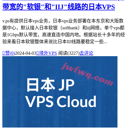
带宽的"软银"和"IIJ"线路的日本VPS
v.ps有提供日本vps业务，日本vps业务部署在本东京和大阪数
据中心，默认接入日本软银（softbank）和iij网络，单个vps都
是1Gbps默认带宽，高速直连中国内地。根据站长十多年的经
验来看日本软银整体来说比日本IIJ线路要稳定一些...

赞(
0
)
2024-04-03

境外VPS
阅读(3227)
去评论