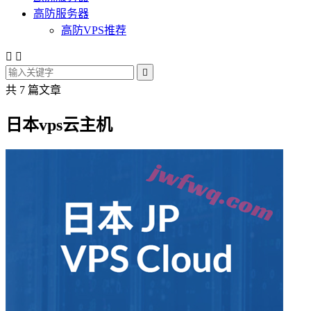
高防服务器
高防VPS推荐



共 7 篇文章
日本vps云主机