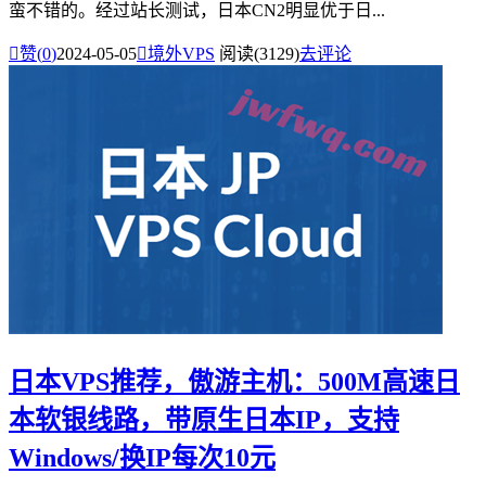
蛮不错的。经过站长测试，日本CN2明显优于日...

赞(
0
)
2024-05-05

境外VPS
阅读(3129)
去评论
日本VPS推荐，傲游主机：500M高速日
本软银线路，带原生日本IP，支持
Windows/换IP每次10元