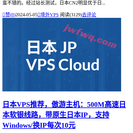
蛮不错的。经过站长测试，日本CN2明显优于日...

赞(
0
)
2024-05-05

境外VPS
阅读(3129)
去评论
日本VPS推荐，傲游主机：500M高速日
本软银线路，带原生日本IP，支持
Windows/换IP每次10元