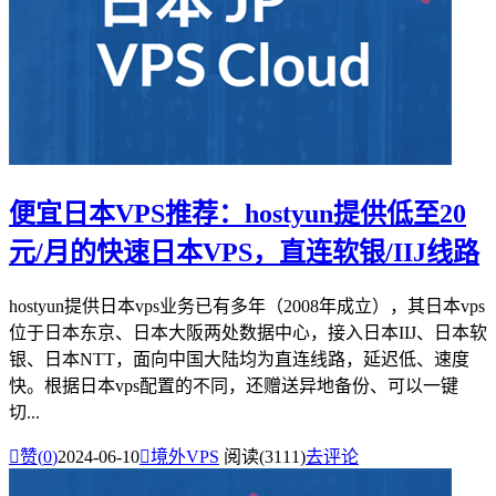
便宜日本VPS推荐：hostyun提供低至20
元/月的快速日本VPS，直连软银/IIJ线路
hostyun提供日本vps业务已有多年（2008年成立），其日本vps
位于日本东京、日本大阪两处数据中心，接入日本IIJ、日本软
银、日本NTT，面向中国大陆均为直连线路，延迟低、速度
快。根据日本vps配置的不同，还赠送异地备份、可以一键
切...

赞(
0
)
2024-06-10

境外VPS
阅读(3111)
去评论