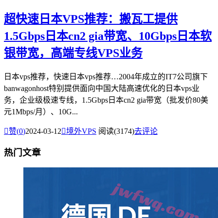
超快速日本VPS推荐：搬瓦工提供
1.5Gbps日本cn2 gia带宽、10Gbps日本软
银带宽，高端专线VPS业务
日本vps推荐，快速日本vps推荐…2004年成立的IT7公司旗下
banwagonhost特别提供面向中国大陆高速优化的日本vps业
务，企业级极速专线，1.5Gbps日本cn2 gia带宽（批发价80美
元1Mbps/月）、10G...

赞(
0
)
2024-03-12

境外VPS
阅读(3174)
去评论
热门文章