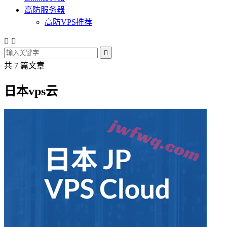
高防服务器
高防VPS推荐



共 7 篇文章
日本vps云