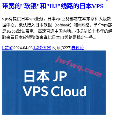
带宽的"软银"和"IIJ"线路的日本VPS
v.ps有提供日本vps业务，日本vps业务部署在本东京和大阪数
据中心，默认接入日本软银（softbank）和iij网络，单个vps都
是1Gbps默认带宽，高速直连中国内地。根据站长十多年的经
验来看日本软银整体来说比日本IIJ线路要稳定一些...

赞(
0
)
2024-04-03

境外VPS
阅读(3227)
去评论