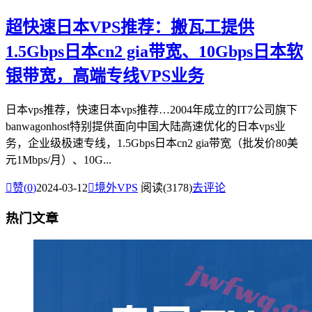
超快速日本VPS推荐：搬瓦工提供
1.5Gbps日本cn2 gia带宽、10Gbps日本软
银带宽，高端专线VPS业务
日本vps推荐，快速日本vps推荐…2004年成立的IT7公司旗下
banwagonhost特别提供面向中国大陆高速优化的日本vps业
务，企业级极速专线，1.5Gbps日本cn2 gia带宽（批发价80美
元1Mbps/月）、10G...

赞(
0
)
2024-03-12

境外VPS
阅读(3178)
去评论
热门文章