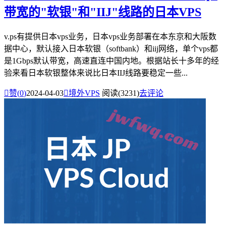
带宽的"软银"和"IIJ"线路的日本VPS
v.ps有提供日本vps业务，日本vps业务部署在本东京和大阪数
据中心，默认接入日本软银（softbank）和iij网络，单个vps都
是1Gbps默认带宽，高速直连中国内地。根据站长十多年的经
验来看日本软银整体来说比日本IIJ线路要稳定一些...

赞(
0
)
2024-04-03

境外VPS
阅读(3231)
去评论