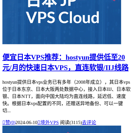
便宜日本VPS推荐：hostyun提供低至20
元/月的快速日本VPS，直连软银/IIJ线路
hostyun提供日本vps业务已有多年（2008年成立），其日本vps
位于日本东京、日本大阪两处数据中心，接入日本IIJ、日本软
银、日本NTT，面向中国大陆均为直连线路，延迟低、速度
快。根据日本vps配置的不同，还赠送异地备份、可以一键
切...

赞(
0
)
2024-06-10

境外VPS
阅读(3115)
去评论