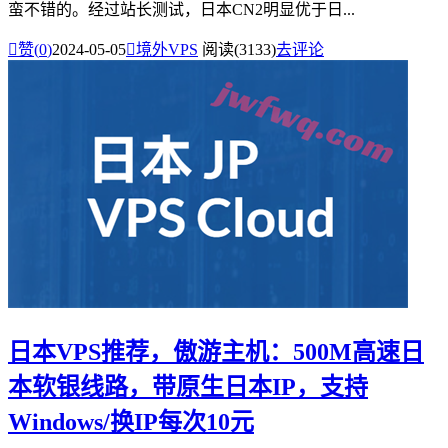
蛮不错的。经过站长测试，日本CN2明显优于日...

赞(
0
)
2024-05-05

境外VPS
阅读(3133)
去评论
日本VPS推荐，傲游主机：500M高速日
本软银线路，带原生日本IP，支持
Windows/换IP每次10元