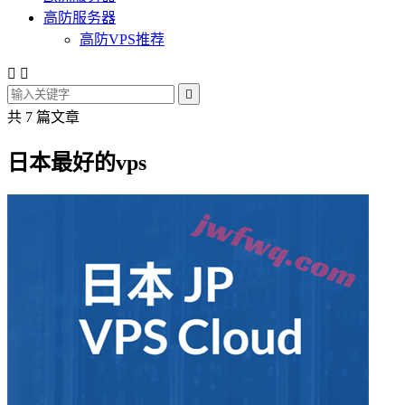
高防服务器
高防VPS推荐



共 7 篇文章
日本最好的vps