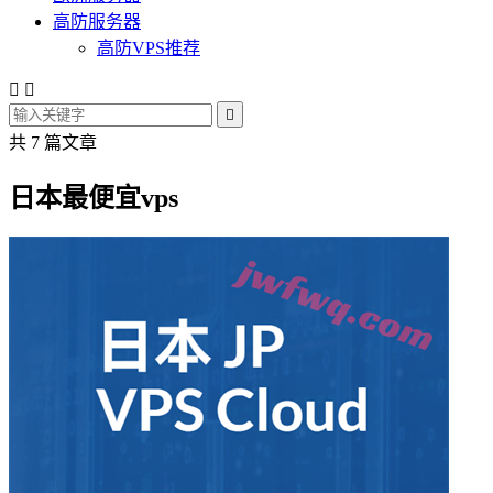
高防服务器
高防VPS推荐



共 7 篇文章
日本最便宜vps