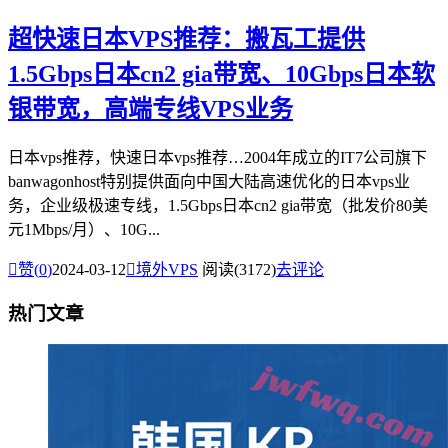
超快速日本VPS推荐：搬瓦工提供
1.5Gbps日本cn2 gia带宽、10Gbps日本软
银带宽，高端专线VPS业务
日本vps推荐，快速日本vps推荐…2004年成立的IT7公司旗下
banwagonhost特别提供面向中国大陆高速优化的日本vps业
务，企业级极速专线，1.5Gbps日本cn2 gia带宽（批发价80美
元1Mbps/月）、10G...

赞(
0
)
2024-03-12

境外VPS
阅读(3172)
去评论
热门文章