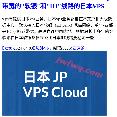
带宽的"软银"和"IIJ"线路的日本VPS
v.ps有提供日本vps业务，日本vps业务部署在本东京和大阪数
据中心，默认接入日本软银（softbank）和iij网络，单个vps都
是1Gbps默认带宽，高速直连中国内地。根据站长十多年的经
验来看日本软银整体来说比日本IIJ线路要稳定一些...

赞(
0
)
2024-04-03

境外VPS
阅读(3225)
去评论