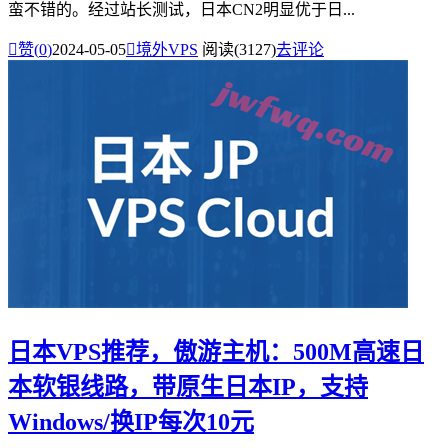
蛮不错的。经过站长测试，日本CN2明显优于日...

赞(
0
)
2024-05-05

境外VPS
阅读(3127)
去评论
日本VPS推荐，傲游主机：500M高速日
本软银线路，带原生日本IP，支持
Windows/换IP每次10元