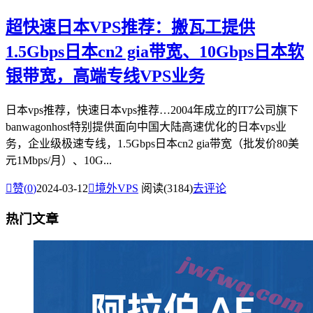
超快速日本VPS推荐：搬瓦工提供
1.5Gbps日本cn2 gia带宽、10Gbps日本软
银带宽，高端专线VPS业务
日本vps推荐，快速日本vps推荐…2004年成立的IT7公司旗下
banwagonhost特别提供面向中国大陆高速优化的日本vps业
务，企业级极速专线，1.5Gbps日本cn2 gia带宽（批发价80美
元1Mbps/月）、10G...

赞(
0
)
2024-03-12

境外VPS
阅读(3184)
去评论
热门文章