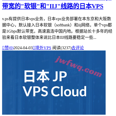
带宽的"软银"和"IIJ"线路的日本VPS
v.ps有提供日本vps业务，日本vps业务部署在本东京和大阪数
据中心，默认接入日本软银（softbank）和iij网络，单个vps都
是1Gbps默认带宽，高速直连中国内地。根据站长十多年的经
验来看日本软银整体来说比日本IIJ线路要稳定一些...

赞(
0
)
2024-04-03

境外VPS
阅读(3237)
去评论