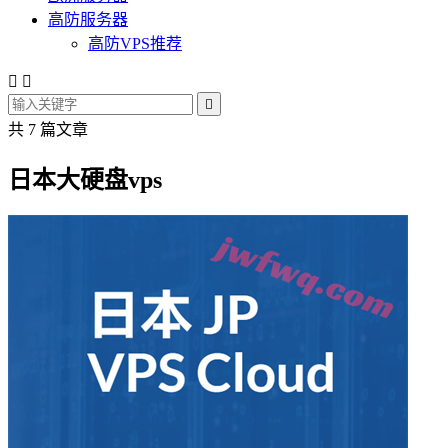
高防服务器
高防VPS推荐



共 7 篇文章
日本大硬盘vps