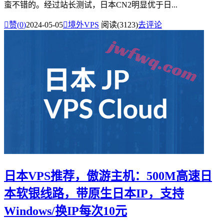
蛮不错的。经过站长测试，日本CN2明显优于日...

赞(
0
)
2024-05-05

境外VPS
阅读(3123)
去评论
日本VPS推荐，傲游主机：500M高速日
本软银线路，带原生日本IP，支持
Windows/换IP每次10元