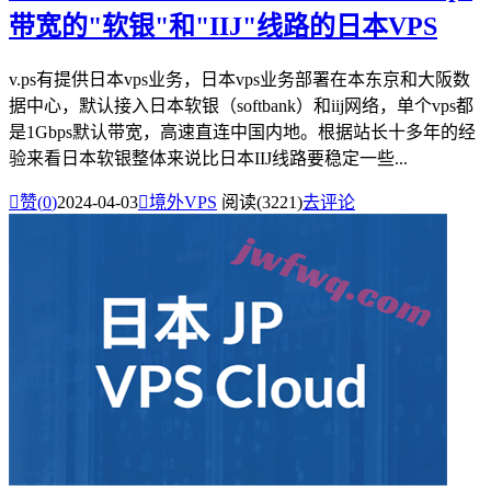
带宽的"软银"和"IIJ"线路的日本VPS
v.ps有提供日本vps业务，日本vps业务部署在本东京和大阪数
据中心，默认接入日本软银（softbank）和iij网络，单个vps都
是1Gbps默认带宽，高速直连中国内地。根据站长十多年的经
验来看日本软银整体来说比日本IIJ线路要稳定一些...

赞(
0
)
2024-04-03

境外VPS
阅读(3221)
去评论