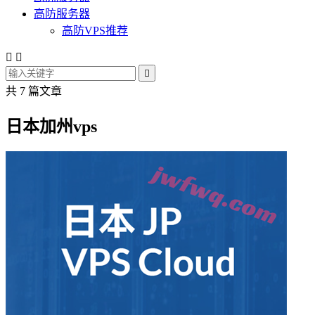
高防服务器
高防VPS推荐



共 7 篇文章
日本加州vps