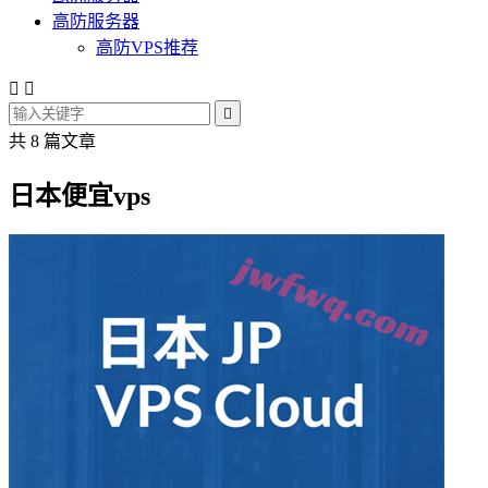
高防服务器
高防VPS推荐



共 8 篇文章
日本便宜vps