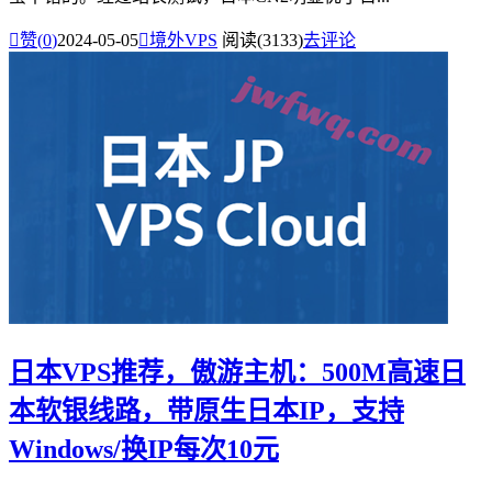

赞(
0
)
2024-05-05

境外VPS
阅读(3133)
去评论
日本VPS推荐，傲游主机：500M高速日
本软银线路，带原生日本IP，支持
Windows/换IP每次10元