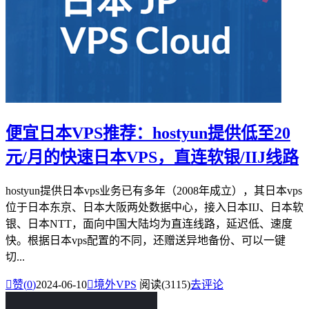
便宜日本VPS推荐：hostyun提供低至20
元/月的快速日本VPS，直连软银/IIJ线路
hostyun提供日本vps业务已有多年（2008年成立），其日本vps
位于日本东京、日本大阪两处数据中心，接入日本IIJ、日本软
银、日本NTT，面向中国大陆均为直连线路，延迟低、速度
快。根据日本vps配置的不同，还赠送异地备份、可以一键
切...

赞(
0
)
2024-06-10

境外VPS
阅读(3115)
去评论