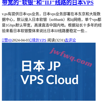
带宽的"软银"和"IIJ"线路的日本VPS
v.ps有提供日本vps业务，日本vps业务部署在本东京和大阪数
据中心，默认接入日本软银（softbank）和iij网络，单个vps都
是1Gbps默认带宽，高速直连中国内地。根据站长十多年的经
验来看日本软银整体来说比日本IIJ线路要稳定一些...

赞(
0
)
2024-04-03

境外VPS
阅读(3231)
去评论