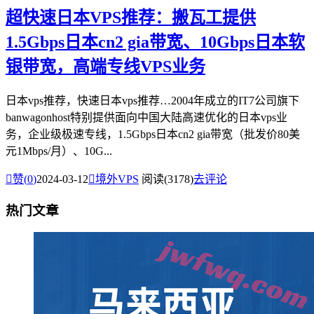
超快速日本VPS推荐：搬瓦工提供
1.5Gbps日本cn2 gia带宽、10Gbps日本软
银带宽，高端专线VPS业务
日本vps推荐，快速日本vps推荐…2004年成立的IT7公司旗下
banwagonhost特别提供面向中国大陆高速优化的日本vps业
务，企业级极速专线，1.5Gbps日本cn2 gia带宽（批发价80美
元1Mbps/月）、10G...

赞(
0
)
2024-03-12

境外VPS
阅读(3178)
去评论
热门文章