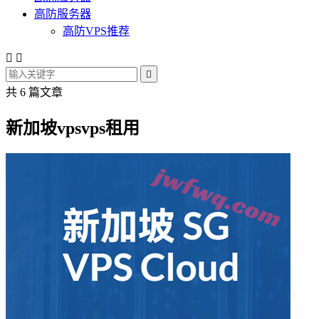
高防服务器
高防VPS推荐



共 6 篇文章
新加坡vpsvps租用