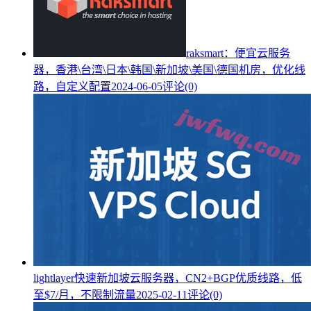
raksmart：便宜云服务
器，香港\台湾\日本\韩国\新加坡\美国\德国机房，优化线
路，自定义配置
2024-06-05
评论(0)
lightlayer快速新加坡云服务器，CN2+BGP优质线路，低
至$7/月，不限制流量
2025-02-11
评论(0)