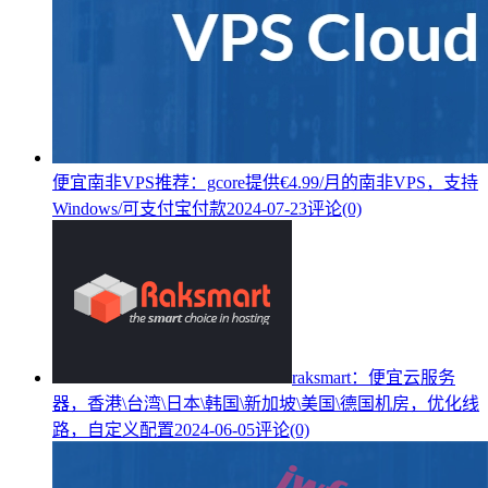
便宜南非VPS推荐：gcore提供€4.99/月的南非VPS，支持
Windows/可支付宝付款
2024-07-23
评论(0)
raksmart：便宜云服务
器，香港\台湾\日本\韩国\新加坡\美国\德国机房，优化线
路，自定义配置
2024-06-05
评论(0)