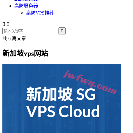
高防服务器
高防VPS推荐



共 6 篇文章
新加坡vps网站