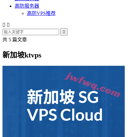
高防服务器
高防VPS推荐



共 5 篇文章
新加坡ktvps