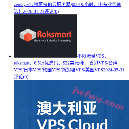
zenlayer沙特阿拉伯云服务器$0.019/小时，中东业务首
选！
2026-01-21
评论(0)
不限流量VPS：
raksmart，6.5折优惠码，$32美元/年，香港VPS/台湾
VPS/日本VPS/韩国VPS/新加坡VPS/美国VPS
2024-05-31
评论(0)