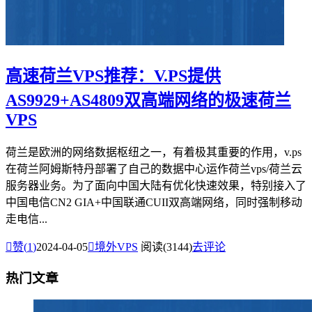
高速荷兰VPS推荐：V.PS提供
AS9929+AS4809双高端网络的极速荷兰
VPS
荷兰是欧洲的网络数据枢纽之一，有着极其重要的作用，v.ps
在荷兰阿姆斯特丹部署了自己的数据中心运作荷兰vps/荷兰云
服务器业务。为了面向中国大陆有优化快速效果，特别接入了
中国电信CN2 GIA+中国联通CUII双高端网络，同时强制移动
走电信...

赞(
1
)
2024-04-05

境外VPS
阅读(3144)
去评论
热门文章