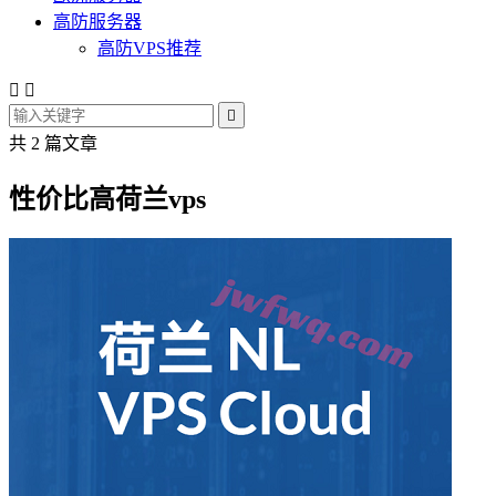
高防服务器
高防VPS推荐



共 2 篇文章
性价比高荷兰vps