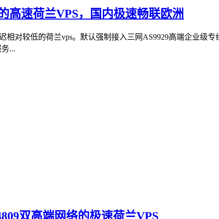
9的高速荷兰VPS，国内极速畅联欧洲
相对较低的荷兰vps。默认强制接入三网AS9929高端企业级
...
S4809双高端网络的极速荷兰VPS