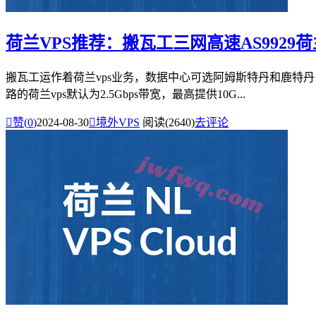
荷兰VPS推荐：搬瓦工三网高速AS9929荷
搬瓦工运作着荷兰vps业务，数据中心可选阿姆斯特丹和鹿特
路的荷兰vps默认为2.5Gbps带宽，最高提供10G...

赞(
0
)
2024-08-30

境外VPS
阅读(2640)
去评论