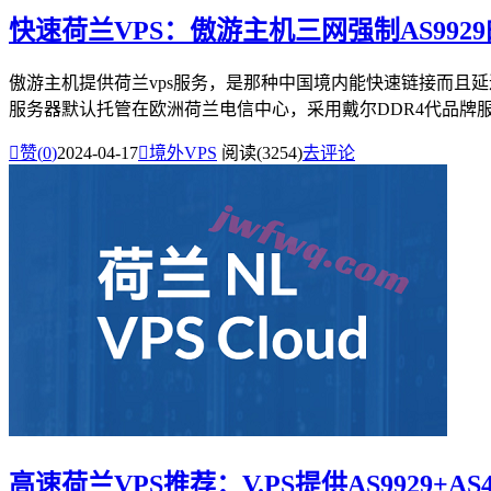
快速荷兰VPS：傲游主机三网强制AS992
傲游主机提供荷兰vps服务，是那种中国境内能快速链接而且延迟
服务器默认托管在欧洲荷兰电信中心，采用戴尔DDR4代品牌服务

赞(
0
)
2024-04-17

境外VPS
阅读(3254)
去评论
高速荷兰VPS推荐：V.PS提供AS9929+A