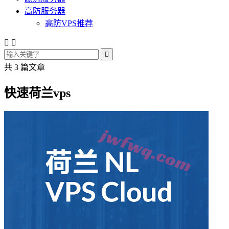
高防服务器
高防VPS推荐



共 3 篇文章
快速荷兰vps