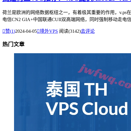
荷兰是欧洲的网络数据枢纽之一，有着极其重要的作用，v.ps
电信CN2 GIA+中国联通CUII双高端网络，同时强制移动走电信.

赞(
1
)
2024-04-05

境外VPS
阅读(3142)
去评论
热门文章