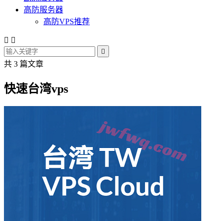
高防服务器
高防VPS推荐



共 3 篇文章
快速台湾vps