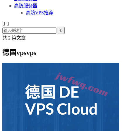
高防服务器
高防VPS推荐



共 2 篇文章
德国vpsvps