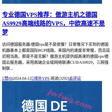
专业德国VPS推荐：傲游主机之德国
AS9929高端线路的VPS，中欧高速不是
梦
访问德国服务器/德国vps是不是很慢？日常情况下买到的德国
机器基本上都是国际BGP线路，来国内的速度非常慢，而且延
迟相当高，那是不是无解？傲游主机提供超高速的德国vps/德
国云服务器，采用高端企业级网络联通CUII/AS9929，三网强
制联...

赞(
0
)
2024-04-12

境外VPS
阅读(3292)
去评论