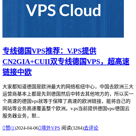
专线德国VPS推荐：V.PS提供
CN2GIA+CUII双专线德国VPS，超高速
链接中欧
大家都知道德国是欧洲最大的网络枢纽中心，中国去欧洲三大
运营商基本上都是先到德国然后中转去其他地方的，所以买一
个高速的德国vps就等于保障了高速的欧洲链接，能将自己的
网站等业务高速覆盖整个欧洲。v.ps当前提供德国vps/德国云
服务器业务，默...

赞(
1
)
2024-04-06

境外VPS
阅读(3284)
去评论