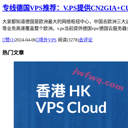
专线德国VPS推荐：V.PS提供CN2GIA
大家都知道德国是欧洲最大的网络枢纽中心，中国去欧洲三大运
等业务高速覆盖整个欧洲。v.ps当前提供德国vps/德国云服务器业

赞(
1
)
2024-04-06

境外VPS
阅读(3278)
去评论
热门文章