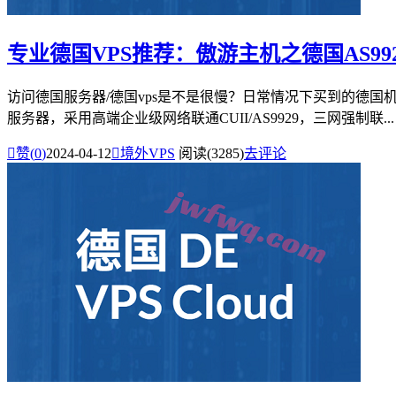
专业德国VPS推荐：傲游主机之德国AS99
访问德国服务器/德国vps是不是很慢？日常情况下买到的德国
服务器，采用高端企业级网络联通CUII/AS9929，三网强制联...

赞(
0
)
2024-04-12

境外VPS
阅读(3285)
去评论