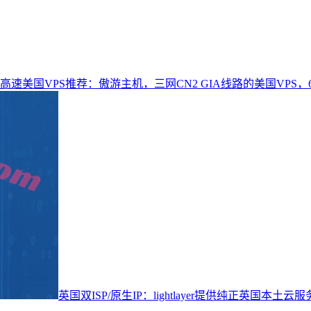
高速美国VPS推荐：傲游主机，三网CN2 GIA线路的美国VPS，
英国双ISP/原生IP：lightlayer提供纯正英国本土云