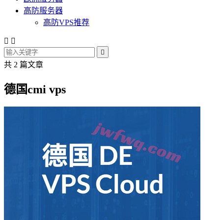
高防服务器
高防VPS推荐



共 2 篇文章
德国cmi vps