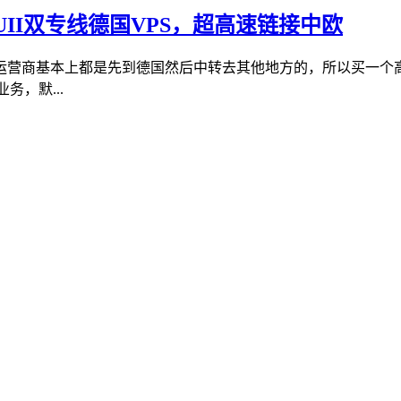
+CUII双专线德国VPS，超高速链接中欧
营商基本上都是先到德国然后中转去其他地方的，所以买一个高
务，默...