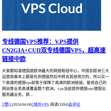
专线德国VPS推荐：V.PS提供
CN2GIA+CUII双专线德国VPS，超高速
链接中欧
大家都知道德国是欧洲最大的网络枢纽中心，中国去欧洲三大
运营商基本上都是先到德国然后中转去其他地方的，所以买一
个高速的德国vps就等于保障了高速的欧洲链接，能将自己的
网站等业务高速覆盖整个欧洲。v.ps当前提供德国vps/德国云
服务器业务，默...

赞(
1
)
2024-04-06

境外VPS
阅读(3284)
去评论