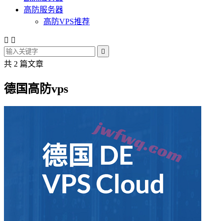
高防服务器
高防VPS推荐



共 2 篇文章
德国高防vps