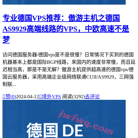
专业德国VPS推荐：傲游主机之德国
AS9929高端线路的VPS，中欧高速不是
梦
访问德国服务器/德国vps是不是很慢？日常情况下买到的德国
机器基本上都是国际BGP线路，来国内的速度非常慢，而且延
迟相当高，那是不是无解？傲游主机提供超高速的德国vps/德
国云服务器，采用高端企业级网络联通CUII/AS9929，三网强
制联...

赞(
0
)
2024-04-12

境外VPS
阅读(3292)
去评论