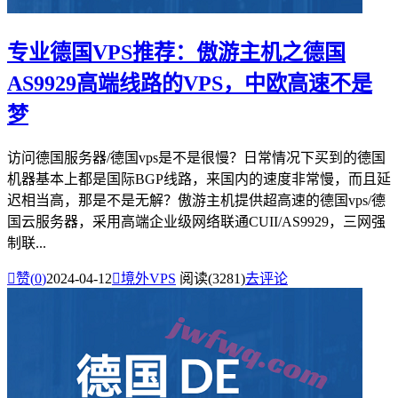
专业德国VPS推荐：傲游主机之德国
AS9929高端线路的VPS，中欧高速不是
梦
访问德国服务器/德国vps是不是很慢？日常情况下买到的德国
机器基本上都是国际BGP线路，来国内的速度非常慢，而且延
迟相当高，那是不是无解？傲游主机提供超高速的德国vps/德
国云服务器，采用高端企业级网络联通CUII/AS9929，三网强
制联...

赞(
0
)
2024-04-12

境外VPS
阅读(3281)
去评论