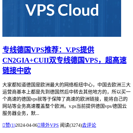
专线德国VPS推荐：V.PS提供
CN2GIA+CUII双专线德国VPS，超高速
链接中欧
大家都知道德国是欧洲最大的网络枢纽中心，中国去欧洲三大
运营商基本上都是先到德国然后中转去其他地方的，所以买一
个高速的德国vps就等于保障了高速的欧洲链接，能将自己的
网站等业务高速覆盖整个欧洲。v.ps当前提供德国vps/德国云
服务器业务，默...

赞(
1
)
2024-04-06

境外VPS
阅读(3274)
去评论