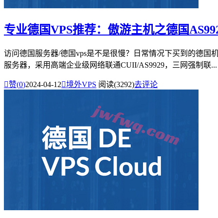
专业德国VPS推荐：傲游主机之德国AS99
访问德国服务器/德国vps是不是很慢？日常情况下买到的德国
服务器，采用高端企业级网络联通CUII/AS9929，三网强制联...

赞(
0
)
2024-04-12

境外VPS
阅读(3292)
去评论