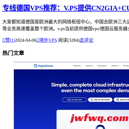
专线德国VPS推荐：V.PS提供CN2GIA
大家都知道德国是欧洲最大的网络枢纽中心，中国去欧洲三大运
等业务高速覆盖整个欧洲。v.ps当前提供德国vps/德国云服务器业

赞(
1
)
2024-04-06

境外VPS
阅读(3284)
去评论
热门文章