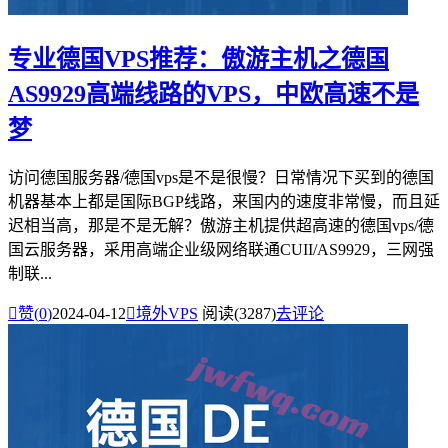
专业德国VPS推荐：傲游主机之德国
AS9929高端线路的VPS，中欧高速不是
梦
访问德国服务器/德国vps是不是很慢？日常情况下买到的德国
机器基本上都是国际BGP线路，来国内的速度非常慢，而且延
迟相当高，那是不是无解？傲游主机提供超高速的德国vps/德
国云服务器，采用高端企业级网络联通CUII/AS9929，三网强
制联...

赞(
0
)
2024-04-12

境外VPS
阅读(3287)
去评论