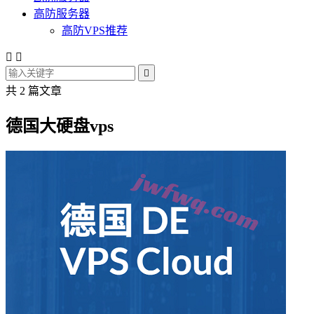
高防服务器
高防VPS推荐



共 2 篇文章
德国大硬盘vps