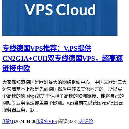
专线德国VPS推荐：V.PS提供
CN2GIA+CUII双专线德国VPS，超高速
链接中欧
大家都知道德国是欧洲最大的网络枢纽中心，中国去欧洲三大
运营商基本上都是先到德国然后中转去其他地方的，所以买一
个高速的德国vps就等于保障了高速的欧洲链接，能将自己的
网站等业务高速覆盖整个欧洲。v.ps当前提供德国vps/德国云
服务器业务，默...

赞(
1
)
2024-04-06

境外VPS
阅读(3281)
去评论