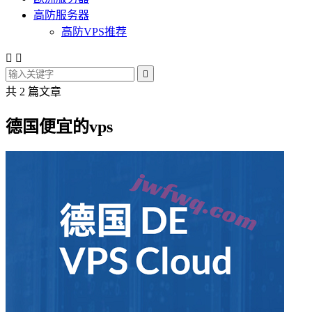
高防服务器
高防VPS推荐



共 2 篇文章
德国便宜的vps