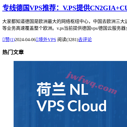
专线德国VPS推荐：V.PS提供CN2GIA
大家都知道德国是欧洲最大的网络枢纽中心，中国去欧洲三大运
等业务高速覆盖整个欧洲。v.ps当前提供德国vps/德国云服务器业

赞(
1
)
2024-04-06

境外VPS
阅读(3281)
去评论
热门文章