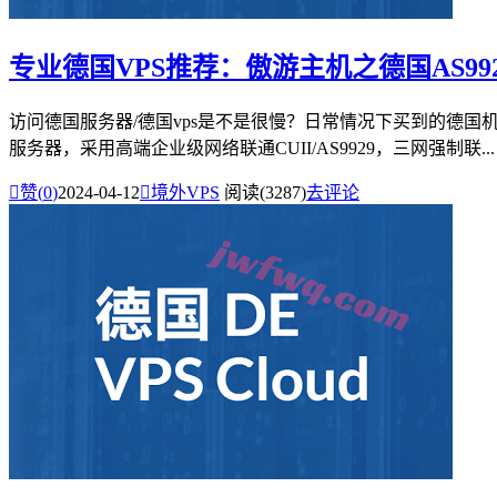
专业德国VPS推荐：傲游主机之德国AS99
访问德国服务器/德国vps是不是很慢？日常情况下买到的德国
服务器，采用高端企业级网络联通CUII/AS9929，三网强制联...

赞(
0
)
2024-04-12

境外VPS
阅读(3287)
去评论