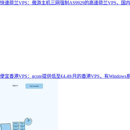
快速荷兰VPS：傲游主机三网强制AS9929的高速荷兰VPS，国
便宜香港VPS：gcore提供低至€4.49/月的香港VPS，有Windows