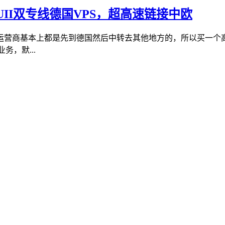
+CUII双专线德国VPS，超高速链接中欧
营商基本上都是先到德国然后中转去其他地方的，所以买一个高
务，默...