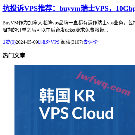
抗投诉VPS推荐：buyvm瑞士VPS，10
BuyVM作为加拿大老牌vps品牌一直都有运作瑞士vps业务，
周期的订单之后可以在后台发ticket要求免费将带...

赞(
0
)
2024-05-09

境外VPS
阅读(3107)
去评论
热门文章