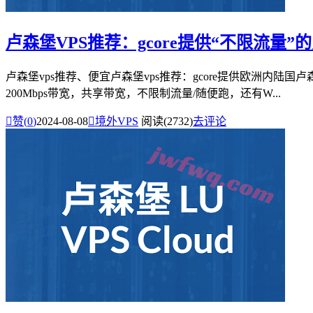
卢森堡VPS推荐：gcore提供“不限流量”的卢
卢森堡vps推荐、便宜卢森堡vps推荐：gcore提供欧洲内
200Mbps带宽，共享带宽，不限制流量/随便跑，还有W...

赞(
0
)
2024-08-08

境外VPS
阅读(2732)
去评论