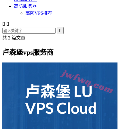
高防服务器
高防VPS推荐



共 2 篇文章
卢森堡vps服务商