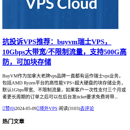
抗投诉VPS推荐：buyvm瑞士VPS，
10Gbps大带宽/不限制流量，支持500G高
防，可加块存储
BuyVM作为加拿大老牌vps品牌一直都有运作瑞士vps业务，
包括AMD Ryzen平台的高性能VPS+超大硬盘的块存储业务，
默认1Gbps带宽、不限制流量，如果客户一次性支付三个月或
者更长周期的订单之后可以在后台发ticket要求免费将带...

赞(
0
)
2024-05-09

境外VPS
阅读(3103)
去评论
热门文章