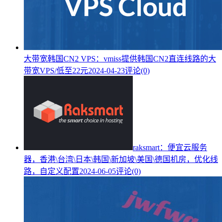
大带宽韩国CN2 VPS：vmiss提供韩国CN2直连线路的大
带宽VPS/低至22元
2024-04-23
评论(0)
raksmart：便宜云服务
器，香港\台湾\日本\韩国\新加坡\美国\德国机房，优化线
路，自定义配置
2024-06-05
评论(0)