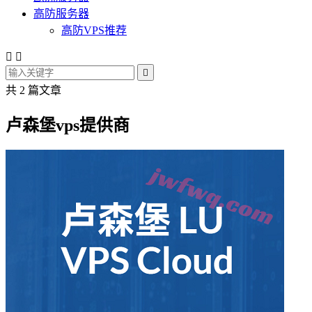
高防服务器
高防VPS推荐



共 2 篇文章
卢森堡vps提供商