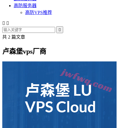
高防服务器
高防VPS推荐



共 2 篇文章
卢森堡vps厂商