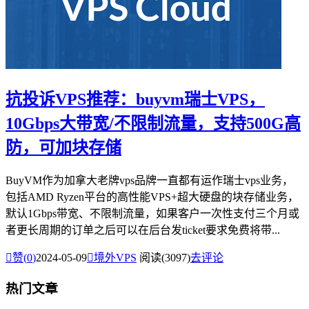
抗投诉VPS推荐：buyvm瑞士VPS，
10Gbps大带宽/不限制流量，支持500G高
防，可加块存储
BuyVM作为加拿大老牌vps品牌一直都有运作瑞士vps业务，
包括AMD Ryzen平台的高性能VPS+超大硬盘的块存储业务，
默认1Gbps带宽、不限制流量，如果客户一次性支付三个月或
者更长周期的订单之后可以在后台发ticket要求免费将带...

赞(
0
)
2024-05-09

境外VPS
阅读(3097)
去评论
热门文章