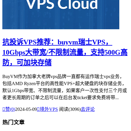
抗投诉VPS推荐：buyvm瑞士VPS，
10Gbps大带宽/不限制流量，支持500G高
防，可加块存储
BuyVM作为加拿大老牌vps品牌一直都有运作瑞士vps业务，
包括AMD Ryzen平台的高性能VPS+超大硬盘的块存储业务，
默认1Gbps带宽、不限制流量，如果客户一次性支付三个月或
者更长周期的订单之后可以在后台发ticket要求免费将带...

赞(
0
)
2024-05-09

境外VPS
阅读(3096)
去评论
热门文章