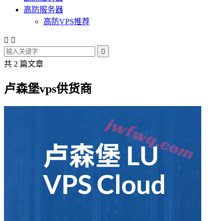
高防服务器
高防VPS推荐



共 2 篇文章
卢森堡vps供货商