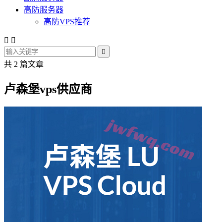
高防服务器
高防VPS推荐



共 2 篇文章
卢森堡vps供应商