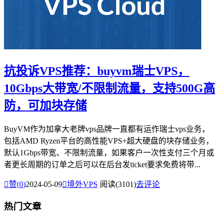
抗投诉VPS推荐：buyvm瑞士VPS，
10Gbps大带宽/不限制流量，支持500G高
防，可加块存储
BuyVM作为加拿大老牌vps品牌一直都有运作瑞士vps业务，
包括AMD Ryzen平台的高性能VPS+超大硬盘的块存储业务，
默认1Gbps带宽、不限制流量，如果客户一次性支付三个月或
者更长周期的订单之后可以在后台发ticket要求免费将带...

赞(
0
)
2024-05-09

境外VPS
阅读(3101)
去评论
热门文章