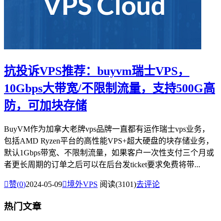
抗投诉VPS推荐：buyvm瑞士VPS，
10Gbps大带宽/不限制流量，支持500G高
防，可加块存储
BuyVM作为加拿大老牌vps品牌一直都有运作瑞士vps业务，
包括AMD Ryzen平台的高性能VPS+超大硬盘的块存储业务，
默认1Gbps带宽、不限制流量，如果客户一次性支付三个月或
者更长周期的订单之后可以在后台发ticket要求免费将带...

赞(
0
)
2024-05-09

境外VPS
阅读(3101)
去评论
热门文章