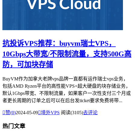
抗投诉VPS推荐：buyvm瑞士VPS，
10Gbps大带宽/不限制流量，支持500G高
防，可加块存储
BuyVM作为加拿大老牌vps品牌一直都有运作瑞士vps业务，
包括AMD Ryzen平台的高性能VPS+超大硬盘的块存储业务，
默认1Gbps带宽、不限制流量，如果客户一次性支付三个月或
者更长周期的订单之后可以在后台发ticket要求免费将带...

赞(
0
)
2024-05-09

境外VPS
阅读(3105)
去评论
热门文章