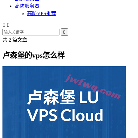
高防服务器
高防VPS推荐



共 2 篇文章
卢森堡的vps怎么样