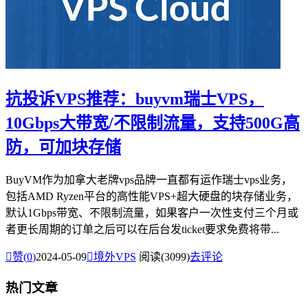
抗投诉VPS推荐：buyvm瑞士VPS，
10Gbps大带宽/不限制流量，支持500G高
防，可加块存储
BuyVM作为加拿大老牌vps品牌一直都有运作瑞士vps业务，
包括AMD Ryzen平台的高性能VPS+超大硬盘的块存储业务，
默认1Gbps带宽、不限制流量，如果客户一次性支付三个月或
者更长周期的订单之后可以在后台发ticket要求免费将带...

赞(
0
)
2024-05-09

境外VPS
阅读(3099)
去评论
热门文章