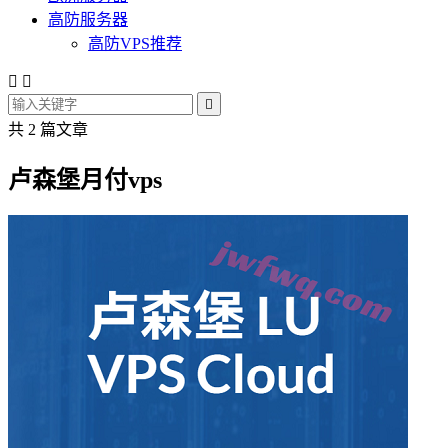
高防服务器
高防VPS推荐



共 2 篇文章
卢森堡月付vps