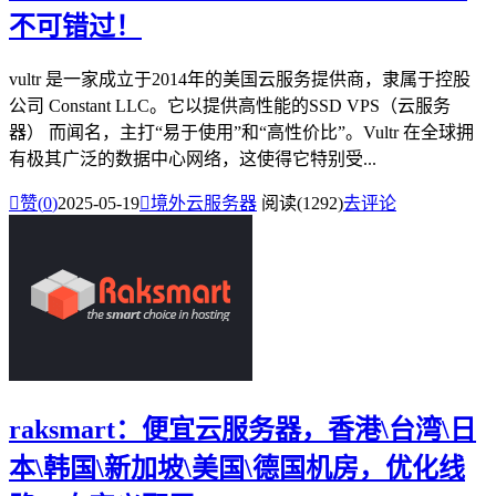
不可错过！
vultr 是一家成立于2014年的美国云服务提供商，隶属于控股
公司 Constant LLC。它以提供高性能的SSD VPS（云服务
器） 而闻名，主打“易于使用”和“高性价比”。Vultr 在全球拥
有极其广泛的数据中心网络，这使得它特别受...

赞(
0
)
2025-05-19

境外云服务器
阅读(1292)
去评论
raksmart：便宜云服务器，香港\台湾\日
本\韩国\新加坡\美国\德国机房，优化线