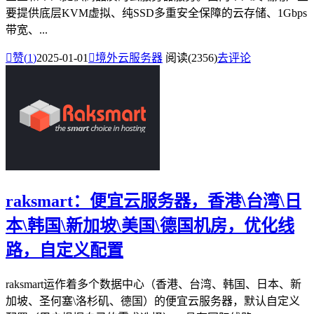
要提供底层KVM虚拟、纯SSD多重安全保障的云存储、1Gbps
带宽、...

赞(
1
)
2025-01-01

境外云服务器
阅读(2356)
去评论
raksmart：便宜云服务器，香港\台湾\日
本\韩国\新加坡\美国\德国机房，优化线
路，自定义配置
raksmart运作着多个数据中心（香港、台湾、韩国、日本、新
加坡、圣何塞\洛杉矶、德国）的便宜云服务器，默认自定义