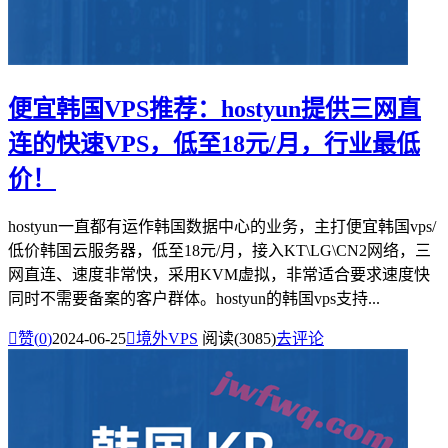
便宜韩国VPS推荐：hostyun提供三网直
连的快速VPS，低至18元/月，行业最低
价！
hostyun一直都有运作韩国数据中心的业务，主打便宜韩国vps/
低价韩国云服务器，低至18元/月，接入KT\LG\CN2网络，三
网直连、速度非常快，采用KVM虚拟，非常适合要求速度快
同时不需要备案的客户群体。hostyun的韩国vps支持...

赞(
0
)
2024-06-25

境外VPS
阅读(3085)
去评论