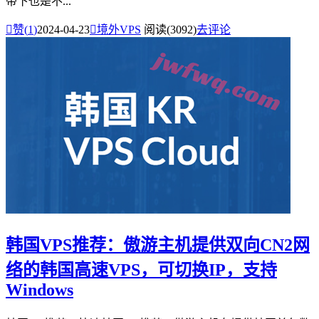
带下也是不...

赞(
1
)
2024-04-23

境外VPS
阅读(3092)
去评论
韩国VPS推荐：傲游主机提供双向CN2网
络的韩国高速VPS，可切换IP，支持
Windows