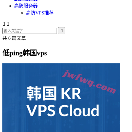
高防服务器
高防VPS推荐



共 6 篇文章
低ping韩国vps