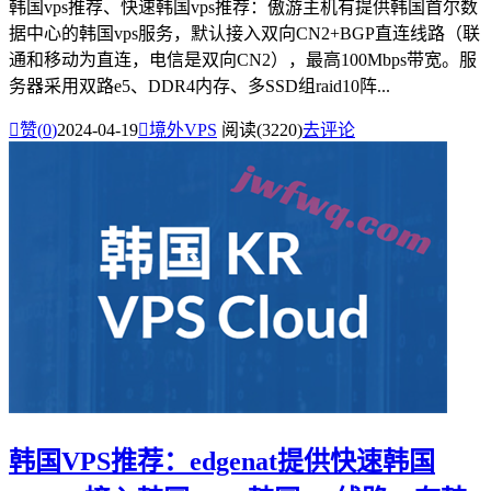
韩国vps推荐、快速韩国vps推荐：傲游主机有提供韩国首尔数
据中心的韩国vps服务，默认接入双向CN2+BGP直连线路（联
通和移动为直连，电信是双向CN2），最高100Mbps带宽。服
务器采用双路e5、DDR4内存、多SSD组raid10阵...

赞(
0
)
2024-04-19

境外VPS
阅读(3220)
去评论
韩国VPS推荐：edgenat提供快速韩国