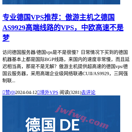
专业德国VPS推荐：傲游主机之德国
AS9929高端线路的VPS，中欧高速不是
梦
访问德国服务器/德国vps是不是很慢？日常情况下买到的德国
机器基本上都是国际BGP线路，来国内的速度非常慢，而且延
迟相当高，那是不是无解？傲游主机提供超高速的德国vps/德
国云服务器，采用高端企业级网络联通CUII/AS9929，三网强
制联...

赞(
0
)
2024-04-12

境外VPS
阅读(3281)
去评论