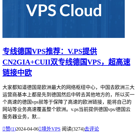
专线德国VPS推荐：V.PS提供
CN2GIA+CUII双专线德国VPS，超高速
链接中欧
大家都知道德国是欧洲最大的网络枢纽中心，中国去欧洲三大
运营商基本上都是先到德国然后中转去其他地方的，所以买一
个高速的德国vps就等于保障了高速的欧洲链接，能将自己的
网站等业务高速覆盖整个欧洲。v.ps当前提供德国vps/德国云
服务器业务，默...

赞(
1
)
2024-04-06

境外VPS
阅读(3274)
去评论