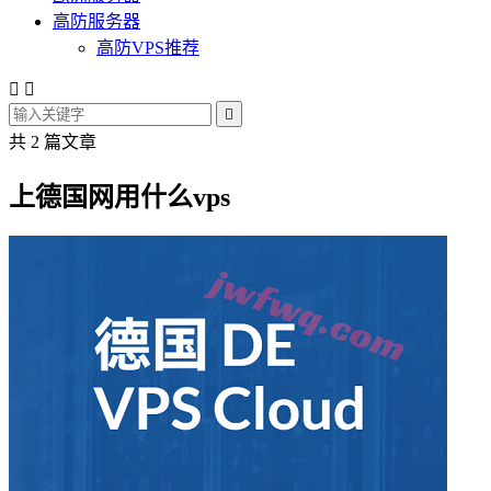
高防服务器
高防VPS推荐



共 2 篇文章
上德国网用什么vps